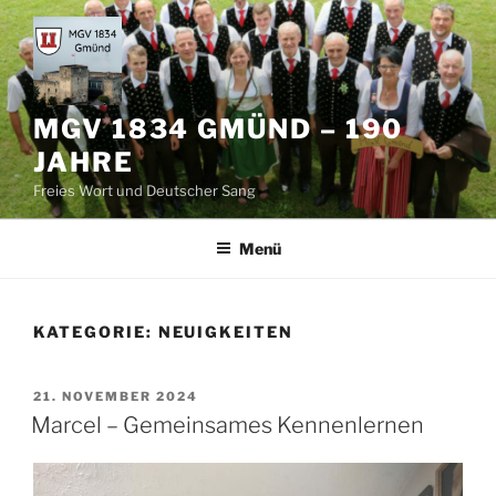
Zum
Inhalt
springen
MGV 1834 GMÜND – 190
JAHRE
Freies Wort und Deutscher Sang
Menü
KATEGORIE:
NEUIGKEITEN
VERÖFFENTLICHT
21. NOVEMBER 2024
AM
Marcel – Gemeinsames Kennenlernen