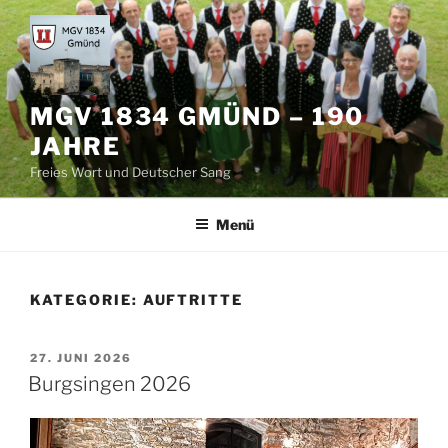
Zum
Inhalt
springen
MGV 1834 GMÜND – 190
JAHRE
Freies Wort und Deutscher Sang
Menü
KATEGORIE:
AUFTRITTE
VERÖFFENTLICHT
27. JUNI 2026
AM
Burgsingen 2026