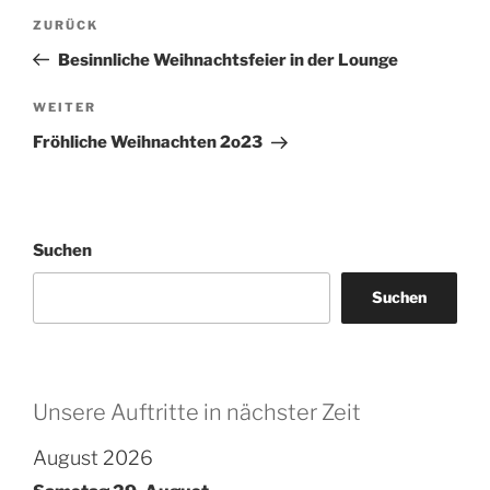
Beitragsnavigation
Vorheriger
ZURÜCK
Beitrag
Besinnliche Weihnachtsfeier in der Lounge
Nächster
WEITER
Beitrag
Fröhliche Weihnachten 2o23
Suchen
Suchen
Unsere Auftritte in nächster Zeit
August 2026