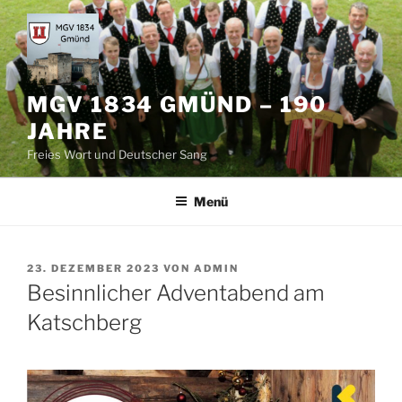
Zum
Inhalt
springen
MGV 1834 GMÜND – 190
JAHRE
Freies Wort und Deutscher Sang
Menü
VERÖFFENTLICHT
23. DEZEMBER 2023
VON
ADMIN
AM
Besinnlicher Adventabend am
Katschberg